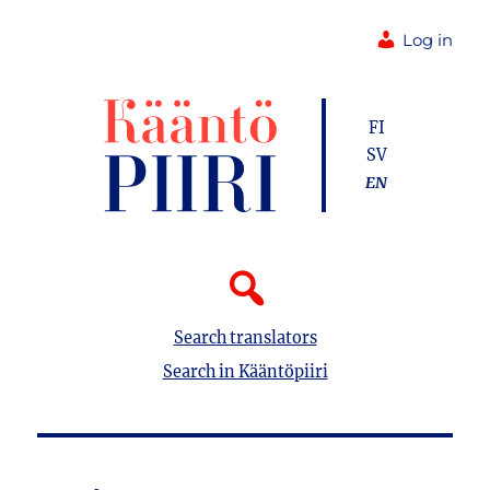
Log in
FI
SV
EN
Search translators
Search in Kääntöpiiri