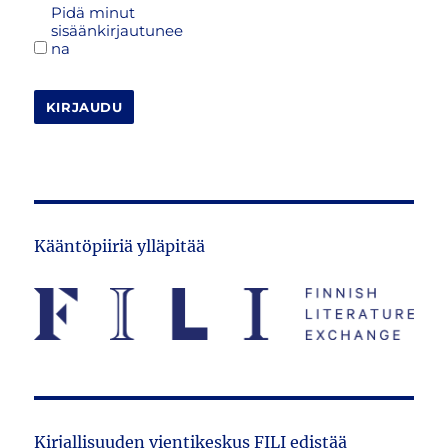
Pidä minut
sisäänkirjautunee
na
KIRJAUDU
Kääntöpiiriä ylläpitää
Kirjallisuuden vientikeskus FILI edistää