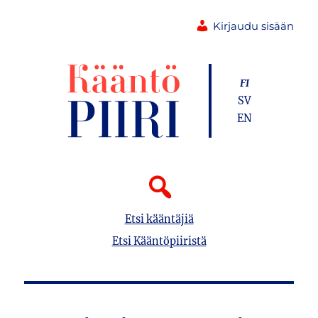
Kirjaudu sisään
FI
SV
EN
Etsi kääntäjiä
Etsi Kääntöpiiristä