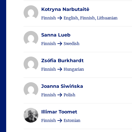
Kotryna Narbutaitė
Finnish
English, Finnish, Lithuanian
Sanna Lueb
Finnish
Swedish
Zsófia Burkhardt
Finnish
Hungarian
Joanna Siwińska
Finnish
Polish
Illimar Toomet
Finnish
Estonian