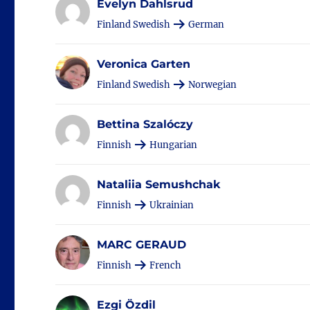
Evelyn Dahlsrud
Finland Swedish
German
Veronica Garten
Finland Swedish
Norwegian
Bettina Szalóczy
Finnish
Hungarian
Nataliia Semushchak
Finnish
Ukrainian
MARC GERAUD
Finnish
French
Ezgi Özdil