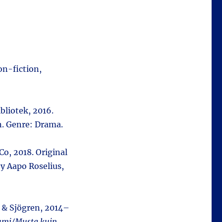
on-fiction,
ibliotek, 2016.
. Genre: Drama.
 Co, 2018. Original
y Aapo Roselius,
 & Sjögren, 2014–
lumi/Musta kuin