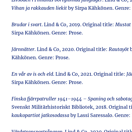
Vihan ja rakkauden liekit
by Sirpa Kähkönen. Genre: 
Brudar i svart
. Lind & Co, 2019. Original title:
Mustat
Sirpa Kähkönen. Genre: Prose.
Järnnätter
. Lind & Co, 2020. Original title:
Rautayöt
b
Kähkönen. Genre: Prose.
En vår av is och eld
. Lind & Co, 2021. Original title:
Jä
Sirpa Kähkönen. Genre: Prose.
Finska fjärrpatruller 1941–1944 – Spaning och sabota
Svenskt Militärhistoriskt Bibliotek, 2018. Original t
kaukopartiot jatkosodassa
by Lassi Saressalo. Genre:
Värdetransportrånaren
. Lind & Co, 2020. Original titl