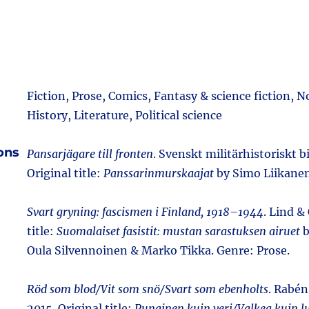
Fiction, Prose, Comics, Fantasy & science fiction, N
History, Literature, Political science
ions
Pansarjägare till fronten
. Svenskt militärhistoriskt b
Original title:
Panssarinmurskaajat
by Simo Liikanen
Svart gryning: fascismen i Finland, 1918–1944
. Lind &
title:
Suomalaiset fasistit: mustan sarastuksen airuet
b
Oula Silvennoinen & Marko Tikka. Genre: Prose.
Röd som blod/Vit som snö/Svart som ebenholts
. Rabén
2015. Original title:
Punainen kuin veri/Valkea kuin 