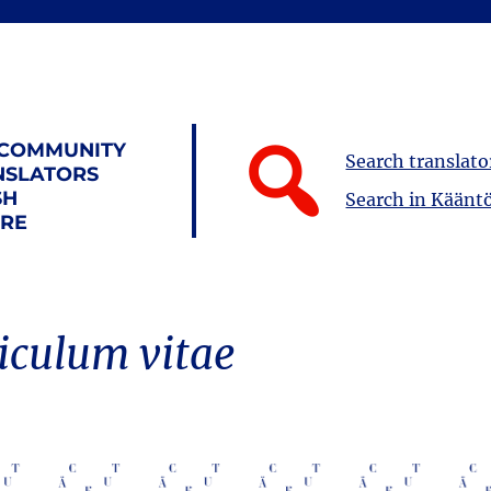
 COMMUNITY
Search translato
NSLATORS
SH
Search in Kääntö
URE