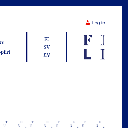
Log in
FI
rs
SV
piiri
EN