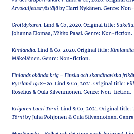
Arvokuljetusryöstäjä
by Harri Nykänen. Genre: Non-f
Grottdykaren
. Lind & Co, 2020. Original title:
Sukellu
Johanna Elomaa, Mikko Paasi. Genre: Non-fiction.
Kimlandia
. Lind & Co, 2020. Original title:
Kimlandia
Mäkeläinen. Genre: Non-fiction.
Finlands okända krig – Finska och skandinaviska frikå
Ryssland 1918–20
. Lind & Co, 2021. Original title:
Vill
Roselius & Oula Silvennionen. Genre: Non-fiction.
Krigaren Lauri Törni
. Lind & Co, 2021. Original title:
Törni
by Juha Pohjonen & Oula Silvennoinen. Genre
Mordängeln – Folket och det stora nordiska kriget
. Li