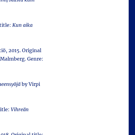
title:
Kun aika
iö, 2015. Original
 Malmberg. Genre:
eensyöjä
by Virpi
title:
Vihreän
018. Original title: