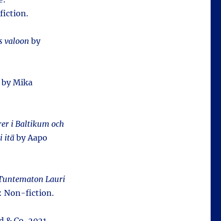
iction.
s valoon
by
by Mika
rer i Baltikum och
i itä
by Aapo
Tuntematon Lauri
: Non-fiction.
nd & Co, 2021.