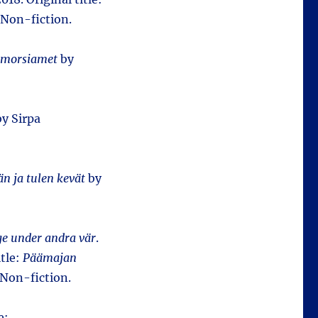
Non-fiction.
 morsiamet
by
y Sirpa
än ja tulen kevät
by
ge under andra vär
.
itle:
Päämajan
 Non-fiction.
e: