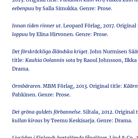
eebenpuu
by Salla Simukka. Genre: Prose.
Innan tiden rinner ut
. Leopard Förlag, 2017. Original 
loppuu
by Elina Hirvonen. Genre: Prose.
Det förskräckliga åländska kriget
. John Nurmisen Säät
title:
Kauhia Oolannin sota
by Raoul Johnsson, Ilkka
Drama.
Ormbäraren
. MBM Förlag, 2013. Original title:
Käärm
Pahkinen. Genre: Prose.
Det gröna guldets förbannelse
. Siltala, 2012. Original 
kullan kirous
by Teemu Keskisarja. Genre: Drama.
Livsöden i Finlands bortglömda fångläger
. Lind & Co, 2