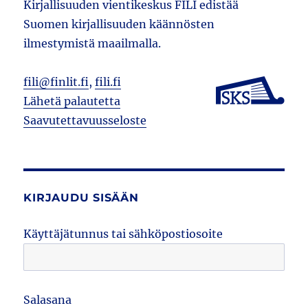
Kirjallisuuden vientikeskus FILI edistää
Suomen kirjallisuuden käännösten
ilmestymistä maailmalla.
fili@finlit.fi
,
fili.fi
Lähetä palautetta
Saavutettavuusseloste
KIRJAUDU SISÄÄN
Käyttäjätunnus tai sähköpostiosoite
Salasana