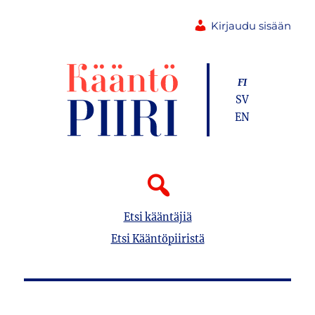
Kirjaudu sisään
FI
SV
EN
Etsi kääntäjiä
Etsi Kääntöpiiristä