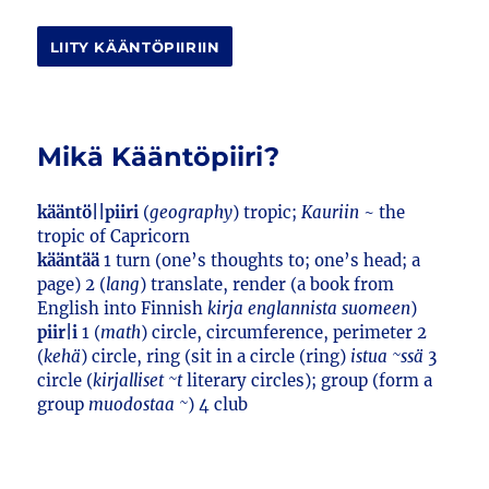
LIITY KÄÄNTÖPIIRIIN
Mikä Kääntöpiiri?
kääntö||piiri
(
geography
) tropic;
Kauriin
~ the
tropic of Capricorn
kääntää
1 turn (one’s thoughts to; one’s head; a
page) 2 (
lang
) translate, render (a book from
English into Finnish
kirja englannista suomeen
)
piir|i
1 (
math
) circle, circumference, perimeter 2
(
kehä
) circle, ring (sit in a circle (ring)
istua ~ssä
3
circle (
kirjalliset ~t
literary circles); group (form a
group
muodostaa ~
) 4 club