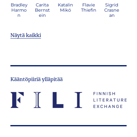
Bradley
Carita
Katalin
Flavie
Sigrid
Harmo
Bernst
Mikó
Thiefin
Crasne
n
ein
an
Näytä kaikki
Kääntöpiiriä ylläpitää