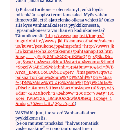
voisin jakaa kanssanne:
1) Pulsaattorikone – olen etsinyt, enkä löydä
mitenkään sopiva termi tanskaksi. Myös vähän
ihmetyttää, että ajattelenko oikeaa vehjettä? Onko
siis kyse vanhanaikaisesta pyykkikoneesta,
lypsämiskoneesta vai ihan eri kodinkoneesta?
Tämmönenkö: (
http://www.google.fi/imgres?
imgurl=http://www3.jkl.fi/ksmuseo/haloo/rakenn
us/kuvat/pesukone.jpg&imgrefurl=http://www3.jk
l.fi/ksmuseo/haloo/rakennus/puhtaanapito2.htm
&usg=__yjYq9tSMIzG2OQm1KMuQ5Ygx5Bk=&h=
505&w=400&sz=13&hl=fi&start=0&zoom=1&tbnid
=SpgeIWtAErEsSM:&tbnh=131&tbnw=104&ei=fWB
ATZa_BMuUOoCEwbUD&prev=/images%3Fq%3D
pulsaattorikone%26um%3D1%26hl%3Dfi%26sa
%3DN%26biw%3D1419%26bih%3D671%26tbs%
3Disch:1&um=1&itbs=1&iact=hc&vpx=118&vpy=45
&dur=3484&hovh=252&hovw=200&tx=78&ty=181
&oei=fWBATZa_BMuUOoCEwbUD&esq=1&page=1
&ndsp=30&ved=1t:429,r:0,s:0
)
VASTAUS: Juu, tuo se on! Vanhanaikainen
pyykkikone siis.
(Se on muuten tanskaksi ”halvautomatisk
vaskemaskine” eli puoliautomaattinen