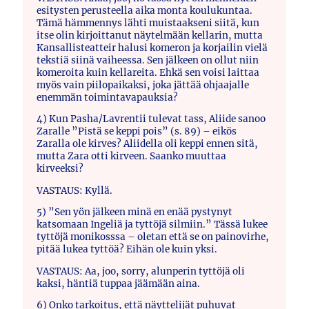
esitysten perusteella aika monta koulukuntaa.
Tämä hämmennys lähti muistaakseni siitä, kun
itse olin kirjoittanut näytelmään kellarin, mutta
Kansallisteatteir halusi komeron ja korjailin vielä
tekstiä siinä vaiheessa. Sen jälkeen on ollut niin
komeroita kuin kellareita. Ehkä sen voisi laittaa
myös vain piilopaikaksi, joka jättää ohjaajalle
enemmän toimintavapauksia?
4) Kun Pasha/Lavrentii tulevat tass, Aliide sanoo
Zaralle ”Pistä se keppi pois” (s. 89) – eikös
Zaralla ole kirves? Aliidella oli keppi ennen sitä,
mutta Zara otti kirveen. Saanko muuttaa
kirveeksi?
VASTAUS: Kyllä.
5) ”Sen yön jälkeen minä en enää pystynyt
katsomaan Ingeliä ja tyttöjä silmiin.” Tässä lukee
tyttöjä monikosssa – oletan että se on painovirhe,
pitää lukea tyttöä? Eihän ole kuin yksi.
VASTAUS: Aa, joo, sorry, alunperin tyttöjä oli
kaksi, häntiä tuppaa jäämään aina.
6) Onko tarkoitus, että näyttelijät puhuvat