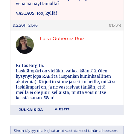
venäjää näyttämöllä?
VASTAUS: Joo, kyllä!
#1229
9.2.2011, 21:46
Luisa Gutiérrez Ruiz
Kiitos Birgita.
Laskiämpäri on vieläkin vaikea kääntää. Olen
kysynyt jopa RAE:lta (Espanjan kuninkaallinen
akatemia). Kirjoitin sinne ja selitin heille, mikä se
laskiämpäri on, ja ne vastasivat tänään, että
meillä ei ole juuri sellaista, mutta voisin itse
keksiä sanan. Wau!
JULKAISIJA
VIESTIT
Sinun täytyy olla kirjautunut vastataksesi tähän aiheeseen.