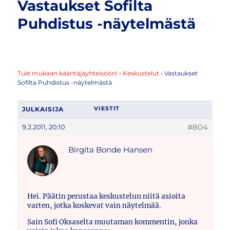
Vastaukset Sofilta
Puhdistus -näytelmästä
Tule mukaan kääntäjäyhteisöön!
›
Keskustelut
›
Vastaukset
Sofilta Puhdistus -näytelmästä
JULKAISIJA
VIESTIT
#804
9.2.2011, 20:10
Birgita Bonde Hansen
Hei. Päätin perustaa keskustelun niitä asioita
varten, jotka koskevat vain näytelmää.
Sain Sofi Oksaselta muutaman kommentin, jonka