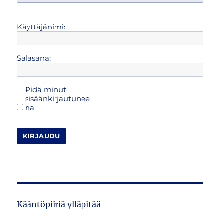
Käyttäjänimi:
Salasana:
Pidä minut
sisäänkirjautunee
na
KIRJAUDU
Kääntöpiiriä ylläpitää