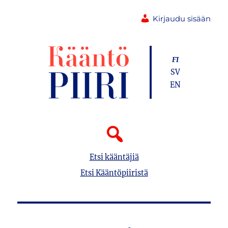
Kirjaudu sisään
FI
SV
EN
Etsi kääntäjiä
Etsi Kääntöpiiristä