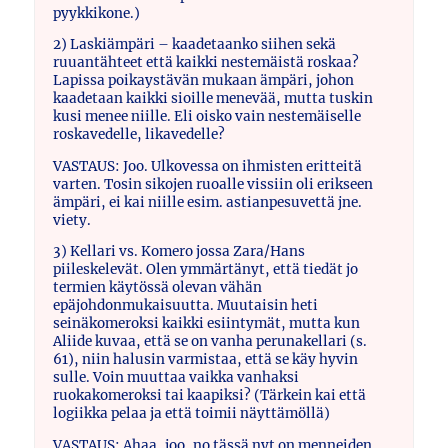
pyykkikone.)
2) Laskiämpäri – kaadetaanko siihen sekä
ruuantähteet että kaikki nestemäistä roskaa?
Lapissa poikaystävän mukaan ämpäri, johon
kaadetaan kaikki sioille menevää, mutta tuskin
kusi menee niille. Eli oisko vain nestemäiselle
roskavedelle, likavedelle?
VASTAUS: Joo. Ulkovessa on ihmisten eritteitä
varten. Tosin sikojen ruoalle vissiin oli erikseen
ämpäri, ei kai niille esim. astianpesuvettä jne.
viety.
3) Kellari vs. Komero jossa Zara/Hans
piileskelevät. Olen ymmärtänyt, että tiedät jo
termien käytössä olevan vähän
epäjohdonmukaisuutta. Muutaisin heti
seinäkomeroksi kaikki esiintymät, mutta kun
Aliide kuvaa, että se on vanha perunakellari (s.
61), niin halusin varmistaa, että se käy hyvin
sulle. Voin muuttaa vaikka vanhaksi
ruokakomeroksi tai kaapiksi? (Tärkein kai että
logiikka pelaa ja että toimii näyttämöllä)
VASTAUS: Ahaa, joo, no tässä nyt on menneiden