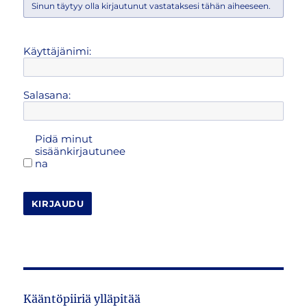
Sinun täytyy olla kirjautunut vastataksesi tähän aiheeseen.
Käyttäjänimi:
Salasana:
Pidä minut
sisäänkirjautunee
na
KIRJAUDU
Kääntöpiiriä ylläpitää