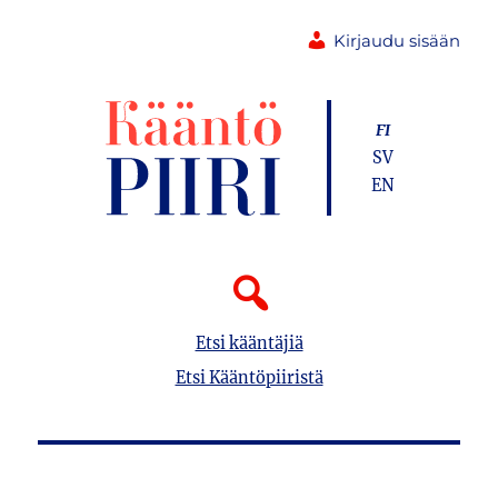
Kirjaudu sisään
FI
SV
EN
Etsi kääntäjiä
Etsi Kääntöpiiristä