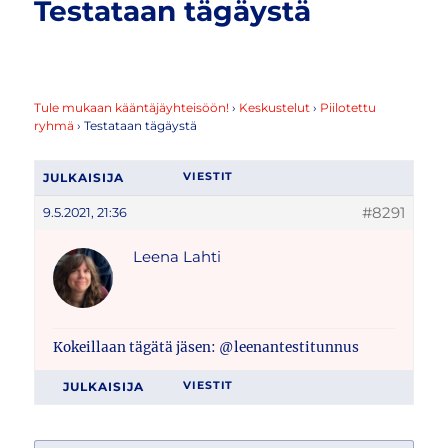
Testataan tägäystä
Tule mukaan kääntäjäyhteisöön!
›
Keskustelut
›
Piilotettu
ryhmä
›
Testataan tägäystä
JULKAISIJA
VIESTIT
#8291
9.5.2021, 21:36
Leena Lahti
Kokeillaan tägätä jäsen: @leenantestitunnus
JULKAISIJA
VIESTIT