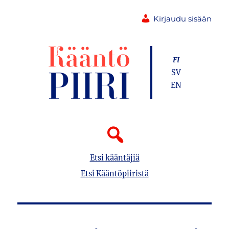
Kirjaudu sisään
FI
SV
EN
Etsi kääntäjiä
Etsi Kääntöpiiristä