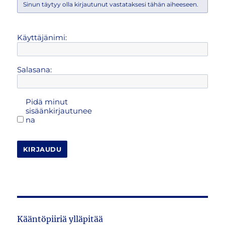
Sinun täytyy olla kirjautunut vastataksesi tähän aiheeseen.
Käyttäjänimi:
Salasana:
Pidä minut
sisäänkirjautunee
na
KIRJAUDU
Kääntöpiiriä ylläpitää