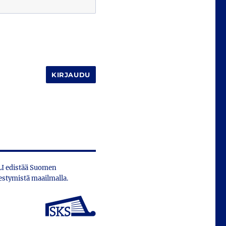
KIRJAUDU
ILI edistää Suomen
estymistä maailmalla.