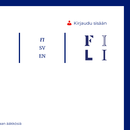
Kirjaudu sisään
FI
SV
EN
aan ääkkösiä