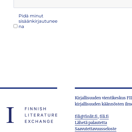
Pidä minut
sisäänkirjautunee
na
Kirjallisuuden vientikeskus F
kirjallisuuden käännösten ilm
fili@finlit.fi
,
fili.fi
Lähetä palautetta
Saavutettavuusseloste