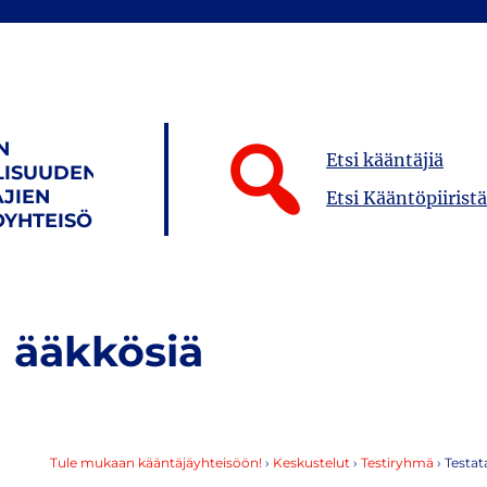
N
Etsi kääntäjiä
LISUUDEN
JIEN
Etsi Kääntöpiiristä
YHTEISÖ
 ääkkösiä
Tule mukaan kääntäjäyhteisöön!
›
Keskustelut
›
Testiryhmä
›
Testat