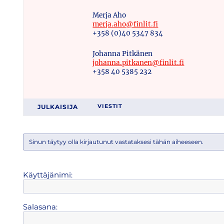
Merja Aho
merja.aho@finlit.fi
+358 (0)40 5347 834
Johanna Pitkänen
johanna.pitkanen@finlit.fi
+358 40 5385 232
JULKAISIJA
VIESTIT
Sinun täytyy olla kirjautunut vastataksesi tähän aiheeseen.
Käyttäjänimi:
Salasana: