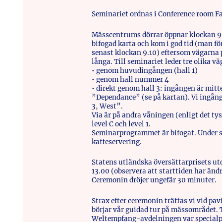
Seminariet ordnas i Conference room Fac
Mässcentrums dörrar öppnar klockan 9
bifogad karta och kom i god tid (man fö
senast klockan 9.10) eftersom vägarna
långa. Till seminariet leder tre olika vä
• genom huvudingången (hall 1)
• genom hall nummer 4
• direkt genom hall 3: ingången är mit
”Dependance” (se på kartan). Vi ingån
3, West”.
Via är på andra våningen (enligt det t
level C och level 1.
Seminarprogrammet är bifogat. Under s
kaffeservering.
Statens utländska översättarprisets ut
13.00 (observera att starttiden har ändr
Ceremonin dröjer ungefär 30 minuter.
Strax efter ceremonin träffas vi vid pa
börjar vår guidad tur på mässområdet. 
Weltempfang-avdelningen var specialp