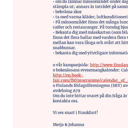
• om du lämnar mässområdet under dage
stämpla ut; annars är inträdet på samm
• bekväma skor
• ta med varma kläder; luftkonditione
• På mässområdet finns det många lunc
caféer och restauranger. På torsdag bjud
• Bekanta dig med mässkartan (som bi
finns det flera hallar med vardera flera
mellan kan vara långa och svårt att hit
snabbussar.
• bekanta dig med ytterligare informat
o vår kampanjsida:
http://www.finnlan
o bokmässans evenemangkalender: Cale
http://en.book-
fair.com/fbf/programme/calendar_of_
o Finlands förlagsföreningens (SKY) av
avdelning A79
Om du inte hittar svaret på din fråga 
kontakta oss.
Vi ses snart i Frankfurt!
Merja & Johanna