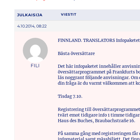
JULKAISIJA
VIESTIT
4.10.2014, 08:22
FINNLAND. TRANSLATORS Infopaketet 
Bästa översättare
FILI
Det här infopaketet innehåller anvisn
översättarprogrammet på Frankfurts b
läs noggrant följande anvisningar. Om d
din fråga är du varmt välkommen att k
Tisdag 7.10.
Registrering till översättarprogrammet
tvärt emot tidigare info 1 timme tidiga
Haus des Buches, Braubachstraße 16.
På samma gång med registreringen får 
infomaterial samt mässbiljett. Det fin