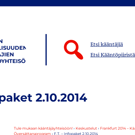
N
Etsi kääntäjiä
LISUUDEN
JIEN
Etsi Kääntöpiiristä
YHTEISÖ
opaket 2.10.2014
Tule mukaan kääntäjäyhteisöön!
›
Keskustelut
›
Frankfurt 2014 – K
Översättarsprogram
›
F.T. – Infopaket 2.10.2014