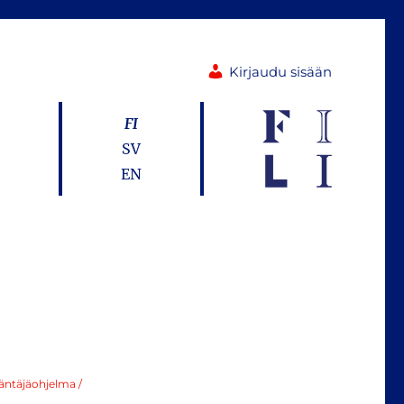
Kirjaudu sisään
FI
SV
EN
ääntäjäohjelma /