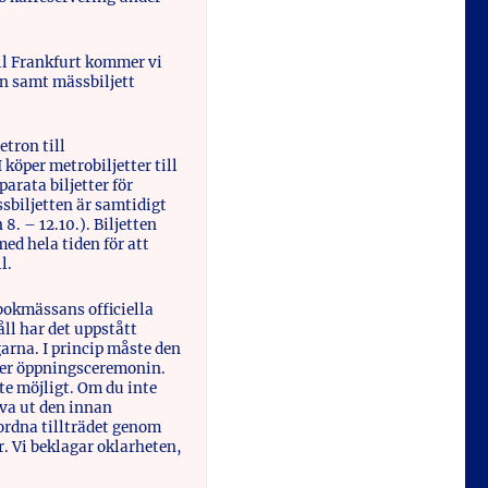
till Frankfurt kommer vi
an samt mässbiljett
etron till
öper metrobiljetter till
parata biljetter för
sbiljetten är samtidigt
8. – 12.10.). Biljetten
ed hela tiden för att
l.
 bokmässans officiella
l har det uppstått
rna. I princip måste den
nder öppningsceremonin.
nte möjligt. Om du inte
riva ut den innan
ordna tillträdet genom
. Vi beklagar oklarheten,