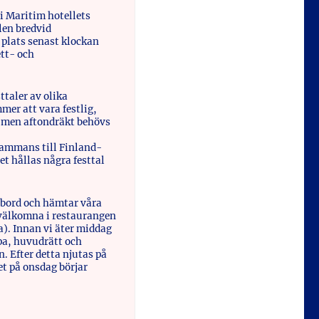
 Maritim hotellets
en bredvid
plats senast klockan
ett- och
ttaler av olika
er att vara festlig,
e men aftondräkt behövs
sammans till Finland-
t hållas några festtal
fobord och hämtar våra
 välkomna i restaurangen
). Innan vi äter middag
pa, huvudrätt och
n. Efter detta njutas på
t på onsdag börjar