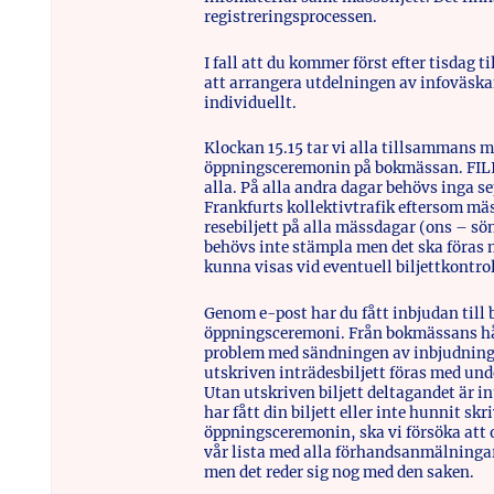
registreringsprocessen.
I fall att du kommer först efter tisdag 
att arrangera utdelningen av infoväsk
individuellt.
Klockan 15.15 tar vi alla tillsammans m
öppningsceremonin på bokmässan. FILI k
alla. På alla andra dagar behövs inga se
Frankfurts kollektivtrafik eftersom mäs
resebiljett på alla mässdagar (ons – sön 
behövs inte stämpla men det ska föras m
kunna visas vid eventuell biljettkontrol
Genom e-post har du fått inbjudan till
öppningsceremoni. Från bokmässans hål
problem med sändningen av inbjudninga
utskriven inträdesbiljett föras med u
Utan utskriven biljett deltagandet är i
har fått din biljett eller inte hunnit sk
öppningsceremonin, ska vi försöka att 
vår lista med alla förhandsanmälningar
men det reder sig nog med den saken.