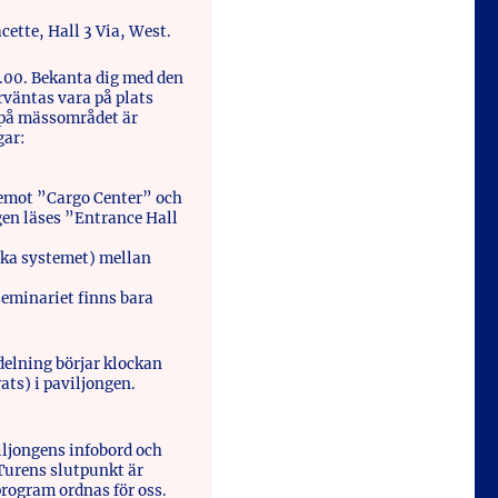
ette, Hall 3 Via, West.
.00. Bekanta dig med den
rväntas vara på plats
 på mässområdet är
gar:
temot ”Cargo Center” och
gen läses ”Entrance Hall
yska systemet) mellan
eminariet finns bara
delning börjar klockan
ats) i paviljongen.
viljongens infobord och
Turens slutpunkt är
rogram ordnas för oss.