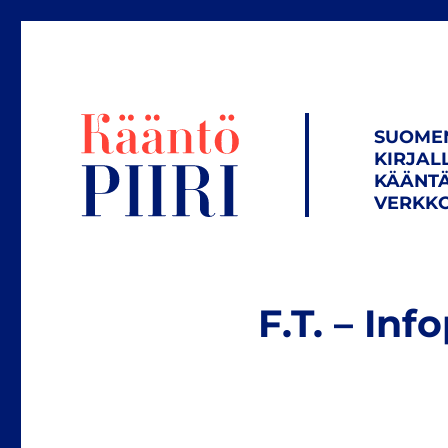
SUOME
KIRJAL
KÄÄNTÄ
VERKKO
F.T. – Inf