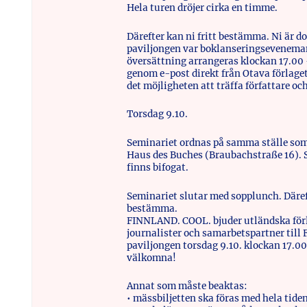
Hela turen dröjer cirka en timme.
Därefter kan ni fritt bestämma. Ni är 
paviljongen var boklanseringsevenema
översättning arrangeras klockan 17.00 
genom e-post direkt från Otava förlage
det möjligheten att träffa författare oc
Torsdag 9.10.
Seminariet ordnas på samma ställe som 
Haus des Buches (Braubachstraße 16)
finns bifogat.
Seminariet slutar med sopplunch. Däreft
bestämma.
FINNLAND. COOL. bjuder utländska förl
journalister och samarbetspartner til
paviljongen torsdag 9.10. klockan 17.00 
välkomna!
Annat som måste beaktas:
• mässbiljetten ska föras med hela tide