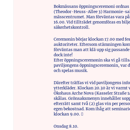
Bokmässans öppningsceremoni ordnas i
(Theodor-Heuss-Allee 3) Harmonie-sal
mässcentrumet. Man förväntas vara på 
16.00. Vid tillträdet genomföras en bilj
säkerhetskontroll.
Ceremonin börjar klockan 17.00 med fes
auktoriteter. Eftersom stämningen komm
förväntas man att klä upp sig passand
dock inte!
Efter öppningsceremonin ska vi gå till
paviljongens öppningsceremonin, var de
och spelas musik.
Därefter träffas vi vid paviljongens in
ytterkläder. Klockan 20.30 är vi varmt
Ökohaus Arche Nova (Kasseler Straße 1a
skålas. Grönsaksmenyn innehåller sop
efterrätt samt två (2) glas vin per perso
egen bekostnad. Kom ihåg att seminarie
klockan 9.00. 
Onsdag 8.10.