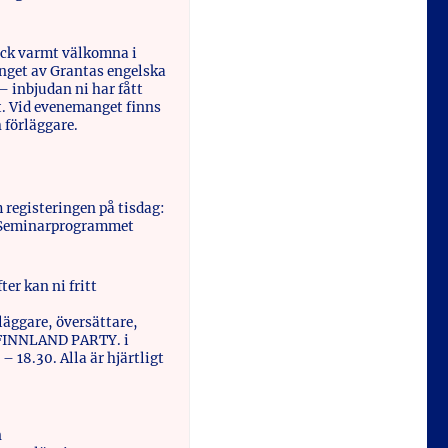
dock varmt välkomna i
nget av Grantas engelska
– inbjudan ni har fått
t. Vid evenemanget finns
h förläggare.
registeringen på tisdag:
. Seminarprogrammet
er kan ni fritt
äggare, översättare,
l FINNLAND PARTY. i
– 18.30. Alla är hjärtligt
n