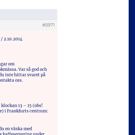
#5971
/ 2.10.2014
ingar om
okmässa. Var så god och
u inte hittar svaret på
ontakta oss.
 klockan 13 – 15 (obs!
re) i Frankfurts centrum:
du en väska med
ns kaffeservering under