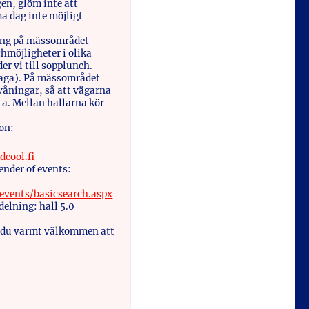
n, glöm inte att
a dag inte möjligt
ring på mässområdet
hmöjligheter i olika
er vi till sopplunch.
laga). På mässområdet
 våningar, så att vägarna
ta. Mellan hallarna kör
ion:
dcool.fi
nder of events:
events/basicsearch.aspx
delning: hall 5.0
är du varmt välkommen att