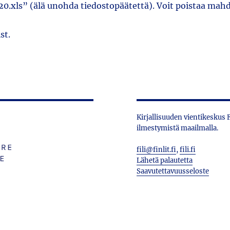
0.xls” (älä unohda tiedostopäätettä). Voit poistaa mahdo
st.
Kirjallisuuden vientikeskus
ilmestymistä maailmalla.
fili@finlit.fi
,
fili.fi
Lähetä palautetta
Saavutettavuusseloste