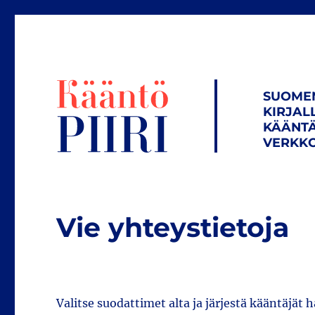
SUOME
KIRJAL
KÄÄNTÄ
VERKKO
Vie yhteystietoja
Valitse suodattimet alta ja järjestä kääntäjät 