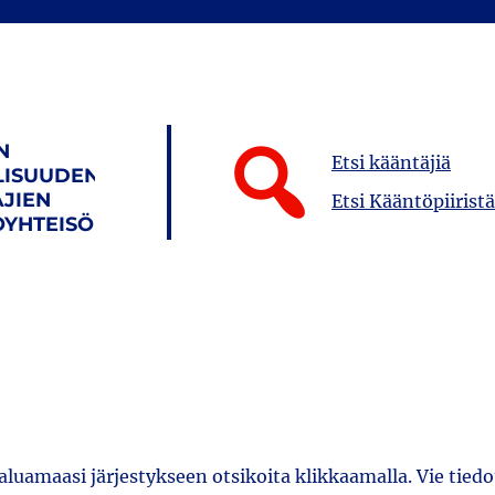
N
Etsi kääntäjiä
LISUUDEN
JIEN
Etsi Kääntöpiiristä
YHTEISÖ
haluamaasi järjestykseen otsikoita klikkaamalla. Vie tiedo