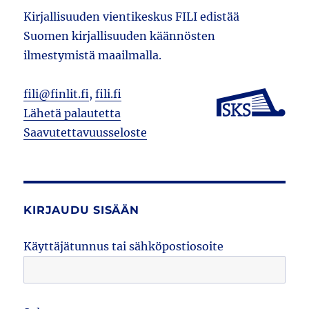
Kirjallisuuden vientikeskus FILI edistää
Suomen kirjallisuuden käännösten
ilmestymistä maailmalla.
fili@finlit.fi
,
fili.fi
Lähetä palautetta
Saavutettavuusseloste
KIRJAUDU SISÄÄN
Käyttäjätunnus tai sähköpostiosoite