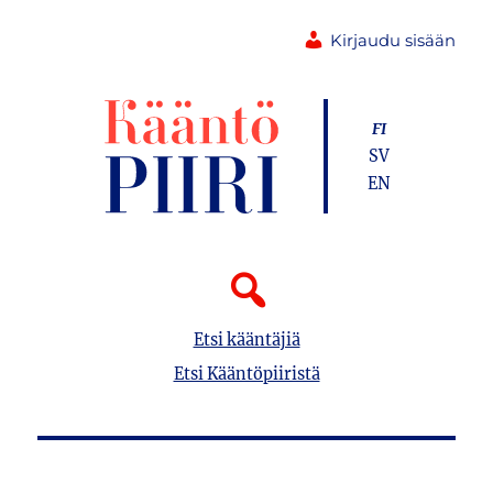
Kirjaudu sisään
FI
SV
EN
Etsi kääntäjiä
Etsi Kääntöpiiristä