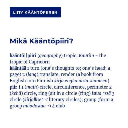
LIITY KÄÄNTÖPIIRIIN
Mikä Kääntöpiiri?
kääntö||piiri
(
geography
) tropic;
Kauriin
~ the
tropic of Capricorn
kääntää
1 turn (one’s thoughts to; one’s head; a
page) 2 (
lang
) translate, render (a book from
English into Finnish
kirja englannista suomeen
)
piir|i
1 (
math
) circle, circumference, perimeter 2
(
kehä
) circle, ring (sit in a circle (ring)
istua ~ssä
3
circle (
kirjalliset ~t
literary circles); group (form a
group
muodostaa ~
) 4 club