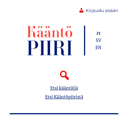
Kirjaudu sisään
FI
SV
EN
Etsi kääntäjiä
Etsi Kääntöpiiristä