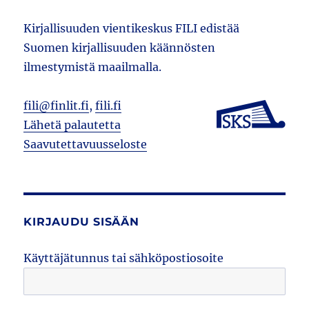
Kirjallisuuden vientikeskus FILI edistää
Suomen kirjallisuuden käännösten
ilmestymistä maailmalla.
fili@finlit.fi
,
fili.fi
Lähetä palautetta
Saavutettavuusseloste
KIRJAUDU SISÄÄN
Käyttäjätunnus tai sähköpostiosoite