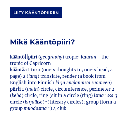
LIITY KÄÄNTÖPIIRIIN
Mikä Kääntöpiiri?
kääntö||piiri
(
geography
) tropic;
Kauriin
~ the
tropic of Capricorn
kääntää
1 turn (one’s thoughts to; one’s head; a
page) 2 (
lang
) translate, render (a book from
English into Finnish
kirja englannista suomeen
)
piir|i
1 (
math
) circle, circumference, perimeter 2
(
kehä
) circle, ring (sit in a circle (ring)
istua ~ssä
3
circle (
kirjalliset ~t
literary circles); group (form a
group
muodostaa ~
) 4 club