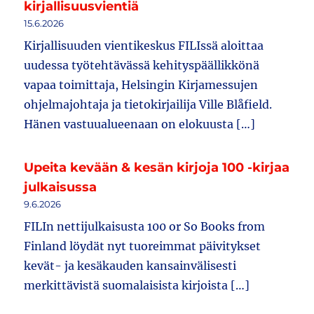
kirjallisuusvientiä
15.6.2026
Kirjallisuuden vientikeskus FILIssä aloittaa
uudessa työtehtävässä kehityspäällikkönä
vapaa toimittaja, Helsingin Kirjamessujen
ohjelmajohtaja ja tietokirjailija Ville Blåfield.
Hänen vastuualueenaan on elokuusta […]
Upeita kevään & kesän kirjoja 100 -kirjaa
julkaisussa
9.6.2026
FILIn nettijulkaisusta 100 or So Books from
Finland löydät nyt tuoreimmat päivitykset
kevät- ja kesäkauden kansainvälisesti
merkittävistä suomalaisista kirjoista […]