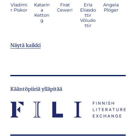
Vladimi
Katarín
Firat
Erla
Angela
r Piskor
a
Ceweri
Eliasdo
Plöger
Ketton
ttir
g
Völudo
ttir
Näytä kaikki
Kääntöpiiriä ylläpitää