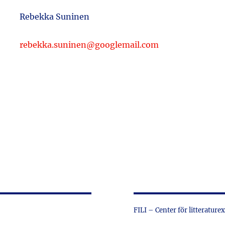
Rebekka Suninen
rebekka.suninen@googlemail.com
FILI – Center för litterature