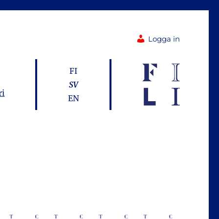
Logga in
FI
SV
ri
EN