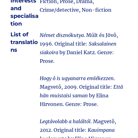
Interests
Fiction, Prose, Drama,
and
Crime/detective, Non-fiction
specialisa
tion
List of
Német disznókutya
. Múlt és Jövô,
translatio
1996. Original title:
Saksalainen
ns
siakoira
by Daniel Katz. Genre:
Prose.
Hogy ô is ugyanarra emlékezzen
.
Magvetô, 2009. Original title:
Että
hän muistaisi saman
by Elina
Hirvonen. Genre: Prose.
Legtávolabb a haláltól
. Magvetô,
2012. Original title:
Kauimpana