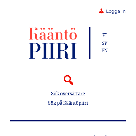
Logga in
FI
SV
EN
Sök översättare
Sök på Kääntöpiiri