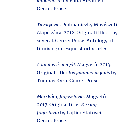
kuolemasta
by Elina Hirvonen.
Genre: Prose.
Tavalyi vaj
. Podmaniczky Müvészeti
Alapítvány, 2012. Original title:
-
by
several. Genre: Prose. Antology of
finnish grotesque short stories
A koldus és a nyúl
. Magvetô, 2013.
Original title:
Kerjäläinen ja jänis
by
Tuomas Kyrö. Genre: Prose.
Macskám, Jugoszlávia
. Magvetô,
2017. Original title:
Kissing
Jugoslavia
by Pajtim Statovci.
Genre: Prose.