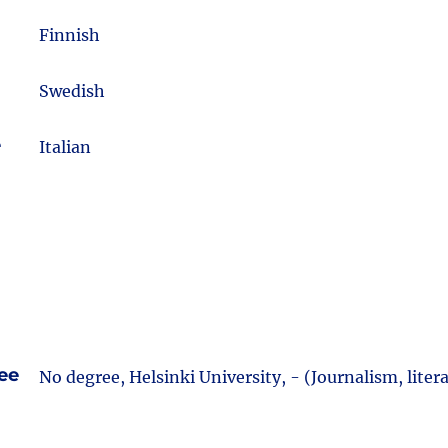
m
Finnish
Swedish
e
Italian
ee
No degree, Helsinki University, - (Journalism, litera