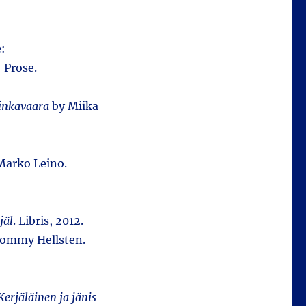
e:
 Prose.
nkavaara
by Miika
Marko Leino.
jäl
. Libris, 2012.
ommy Hellsten.
Kerjäläinen ja jänis