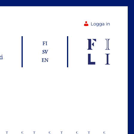
Logga in
FI
SV
ri
EN