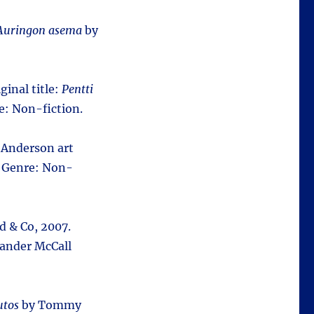
Auringon asema
by
iginal title:
Pentti
e: Non-fiction.
 Anderson art
. Genre: Non-
nd & Co, 2007.
ander McCall
tos
by Tommy