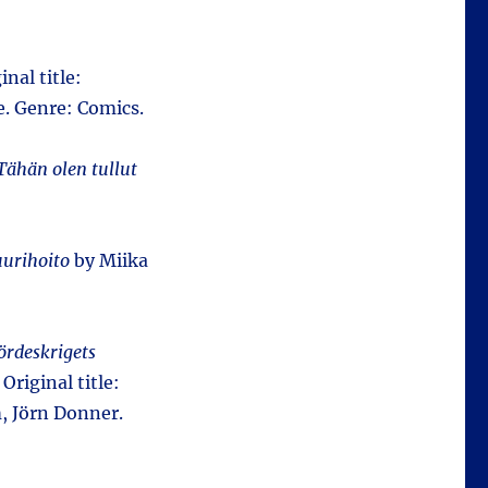
inal title:
e. Genre: Comics.
Tähän olen tullut
uurihoito
by Miika
ördeskrigets
Original title:
 Jörn Donner.