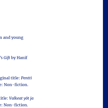
ren and young
's Gift
by Hanif
iginal title:
Pentti
: Non-fiction.
itle:
Valkeat yöt ja
e: Non-fiction.