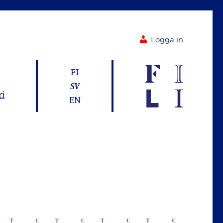
Logga in
FI
SV
ri
EN