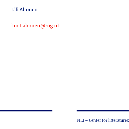
Lili Ahonen
l.m.t.ahonen@rug.nl
FILI – Center för litterature