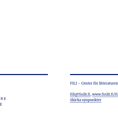
FILI – Center för litterature
fili@finlit.fi
,
www.finlit.fi/fi
Skicka synpunkter