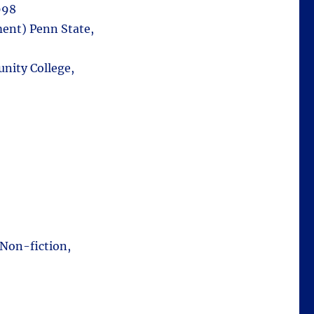
998
ent) Penn State,
nity College,
 Non-fiction,