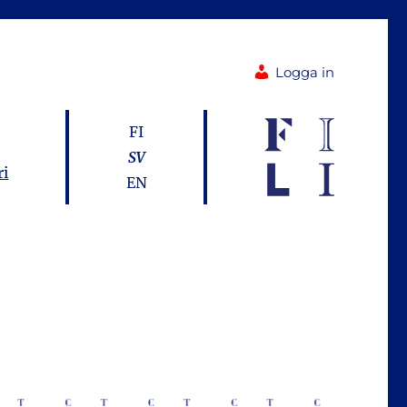
Logga in
FI
SV
ri
EN