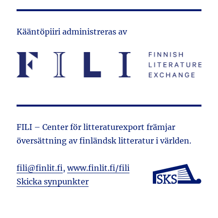
Kääntöpiiri administreras av
FILI – Center för litteraturexport främjar
översättning av finländsk litteratur i världen.
fili@finlit.fi
,
www.finlit.fi/fili
Skicka synpunkter