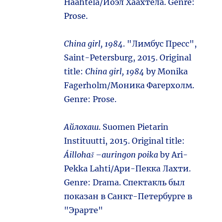
Haahtela/Йоэл Хаахтела. Genre:
Prose.
China girl, 1984
. "Лимбус Пресс",
Saint-Petersburg, 2015. Original
title:
China girl, 1984
by Monika
Fagerholm/Моника Фагерхолм.
Genre: Prose.
Айлохаш
. Suomen Pietarin
Instituutti, 2015. Original title:
Áillohaš –auringon poika
by Ari-
Pekka Lahti/Ари-Пекка Лахти.
Genre: Drama. Спектакль был
показан в Санкт-Петербурге в
"Эрарте"