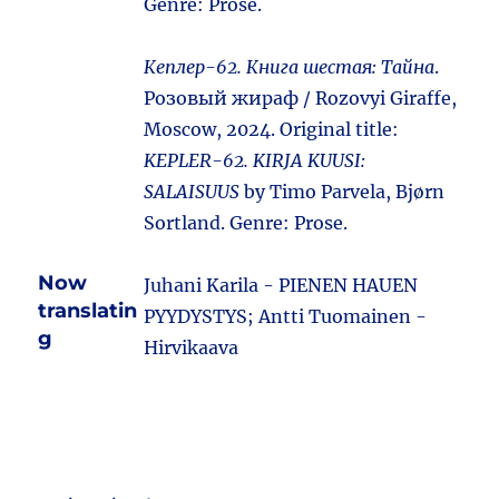
Genre: Prose.
Кеплер-62. Книга шестая: Тайна
.
Розовый жираф / Rozovyi Giraffe,
Moscow, 2024. Original title:
KEPLER-62. KIRJA KUUSI:
SALAISUUS
by Timo Parvela, Bjørn
Sortland. Genre: Prose.
Now
Juhani Karila - PIENEN HAUEN
translatin
PYYDYSTYS; Antti Tuomainen -
g
Hirvikaava