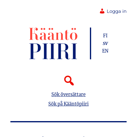
Logga in
FI
SV
EN
Sök översättare
Sök på Kääntöpiiri