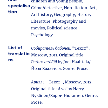
children and young people,
specialisa
Crime/detective, Non-fiction, Art,
tion
Art history, Geography, History,
Literature, Photography and
movies, Political science,
Psychology
List of
Собиратель бабочек
. "Текст",
translatio
Moscow, 2011. Original title:
ns
Perhoskerääjä
by Joel Haahtela/
Йоэл Хаахтела. Genre: Prose.
Ариэль
. "Текст", Moscow, 2012.
Original title:
Ariel
by Harry
Nykänen/Харри Нюкянен. Genre:
Prose.