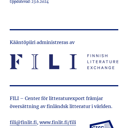
Uppdaterad: 23.6.2024
Kääntöpiiri administreras av
FILI – Center för litteraturexport främjar
översättning av finländsk litteratur i världen.
fili@finlit.fi
,
www.finlit.fi/fili