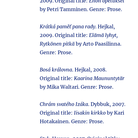
2009. Original title:
Enon opetukset
by Petri Tamminen. Genre: Prose.
Krátká paměť pana rady
. Hejkal,
2009. Original title:
Elämä lyhyt,
Rytkönen pitkä
by Arto Paasilinna.
Genre: Prose.
Bosá královna
. Hejkal, 2008.
Original title:
Kaarina Maununtytär
by Mika Waltari. Genre: Prose.
Chrám svatého Izáka
. Dybbuk, 2007.
Original title:
Iisakin kirkko
by Kari
Hotakainen. Genre: Prose.