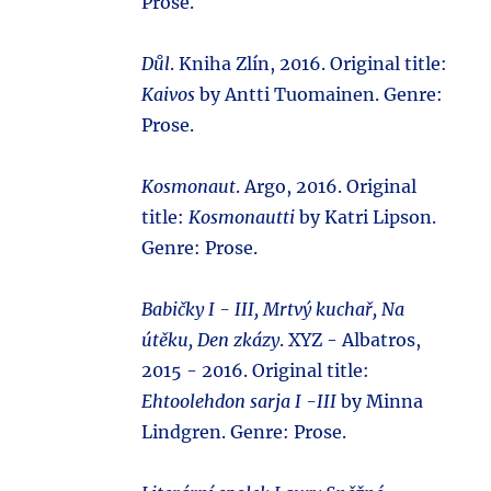
Prose.
Důl
. Kniha Zlín, 2016. Original title:
Kaivos
by Antti Tuomainen. Genre:
Prose.
Kosmonaut
. Argo, 2016. Original
title:
Kosmonautti
by Katri Lipson.
Genre: Prose.
Babičky I - III, Mrtvý kuchař, Na
útěku, Den zkázy
. XYZ - Albatros,
2015 - 2016. Original title:
Ehtoolehdon sarja I -III
by Minna
Lindgren. Genre: Prose.