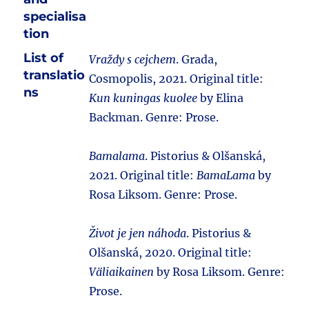
specialisa
tion
List of
Vraždy s cejchem
. Grada,
translatio
Cosmopolis, 2021. Original title:
ns
Kun kuningas kuolee
by Elina
Backman. Genre: Prose.
Bamalama
. Pistorius & Olšanská,
2021. Original title:
BamaLama
by
Rosa Liksom. Genre: Prose.
Život je jen náhoda
. Pistorius &
Olšanská, 2020. Original title:
Väliaikainen
by Rosa Liksom. Genre:
Prose.