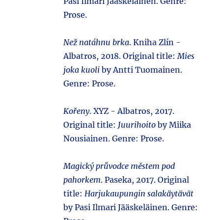
Pasi Ilmari Jääskeläinen. Genre:
Prose.
Než natáhnu brka
. Kniha Zlín -
Albatros, 2018. Original title:
Mies
joka kuoli
by Antti Tuomainen.
Genre: Prose.
Kořeny
. XYZ - Albatros, 2017.
Original title:
Juurihoito
by Miika
Nousiainen. Genre: Prose.
Magický průvodce městem pod
pahorkem
. Paseka, 2017. Original
title:
Harjukaupungin salakäytävät
by Pasi Ilmari Jääskeläinen. Genre: