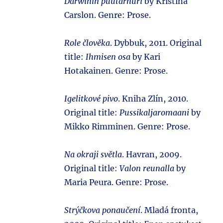
Darwinin puutarhuri
by Kristina
Carslon. Genre: Prose.
Role člověka
. Dybbuk, 2011. Original
title:
Ihmisen osa
by Kari
Hotakainen. Genre: Prose.
Igelitkové pivo
. Kniha Zlín, 2010.
Original title:
Pussikaljaromaani
by
Mikko Rimminen. Genre: Prose.
Na okraji světla
. Havran, 2009.
Original title:
Valon reunalla
by
Maria Peura. Genre: Prose.
Strýčkova ponaučení
. Mladá fronta,