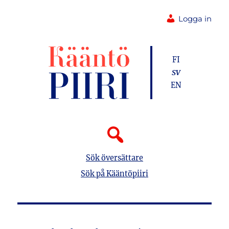
Logga in
FI
SV
EN
Sök översättare
Sök på Kääntöpiiri