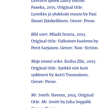
Literární spolek Laury Sněžné
.
Paseka, 2015. Original title:
Lumikko ja yhdeksän muuta
by Pasi
Ilmari Jääskeläinen. Genre: Prose.
Bílá smrt
. Mladá fronta, 2015.
Original title:
Valkoinen kuolema
by
Petri Sarjanen. Genre: Non-fiction.
Moje temné srdce
. Kniha Zlín, 2015.
Original title:
Synkkä niin kuin
sydämeni
by Antti Tuomainen.
Genre: Prose.
Mr. Smith
. Havran, 2014. Original
title:
Mr. Smith
by Juha Seppälä.