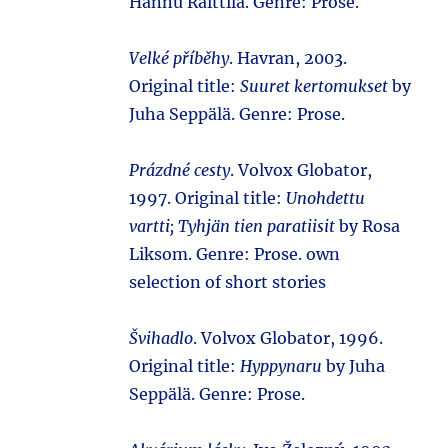
Hannu Raittila. Genre: Prose.
Velké příběhy
. Havran, 2003.
Original title:
Suuret kertomukset
by
Juha Seppälä. Genre: Prose.
Prázdné cesty
. Volvox Globator,
1997. Original title:
Unohdettu
vartti; Tyhjän tien paratiisit
by Rosa
Liksom. Genre: Prose. own
selection of short stories
Švihadlo
. Volvox Globator, 1996.
Original title:
Hyppynaru
by Juha
Seppälä. Genre: Prose.