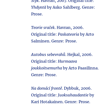
Styk
. Havran, 2007. Original title:
Yhdyntä
by Asko Sahlberg. Genre:
Prose.
Teorie sraček
. Havran, 2006.
Original title:
Paskateoria
by Arto
Salminen. Genre: Prose.
Autobus sebevrahů
. Hejkal, 2006.
Original title:
Hurmaava
joukkoitsemurha
by Arto Paasilinna.
Genre: Prose.
Na domácí frontě
. Dybbuk, 2006.
Original title:
Juoksuhaudantie
by
Kari Hotakainen. Genre: Prose.