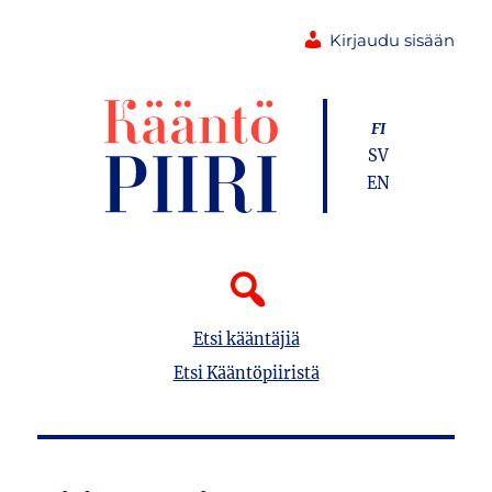
Kirjaudu sisään
FI
SV
EN
Etsi kääntäjiä
Etsi Kääntöpiiristä