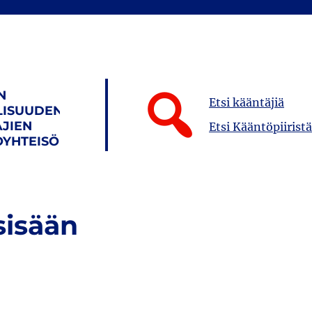
N
Etsi kääntäjiä
LISUUDEN
JIEN
Etsi Kääntöpiiristä
YHTEISÖ
sisään