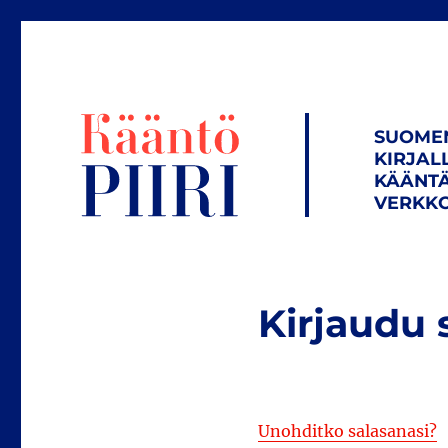
SUOME
KIRJAL
KÄÄNTÄ
VERKKO
Kirjaudu 
Unohditko salasanasi?