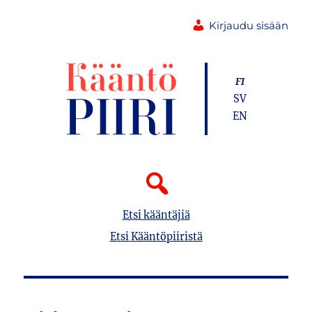
Kirjaudu sisään
FI
SV
EN
Etsi kääntäjiä
Etsi Kääntöpiiristä