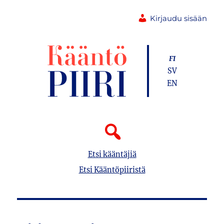
Kirjaudu sisään
FI
SV
EN
Etsi kääntäjiä
Etsi Kääntöpiiristä