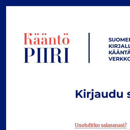
SUOME
KIRJAL
KÄÄNTÄ
VERKKO
Kirjaudu 
Unohditko salasanasi?