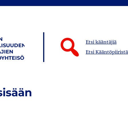
N
Etsi kääntäjiä
LISUUDEN
JIEN
Etsi Kääntöpiiristä
YHTEISÖ
sisään