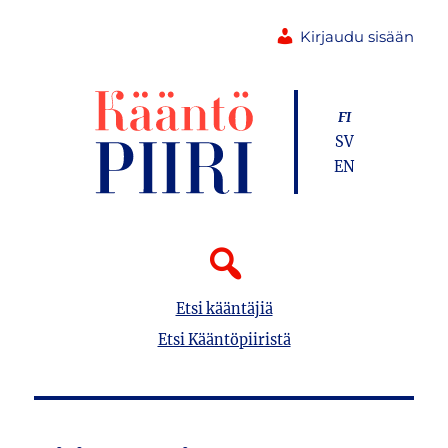
Kirjaudu sisään
FI
SV
EN
Etsi kääntäjiä
Etsi Kääntöpiiristä