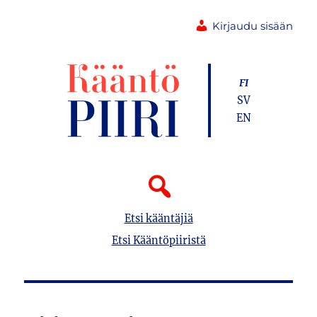
Kirjaudu sisään
FI
SV
EN
Etsi kääntäjiä
Etsi Kääntöpiiristä