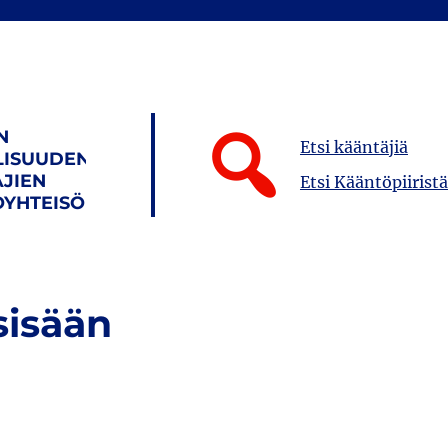
N
Etsi kääntäjiä
LISUUDEN
JIEN
Etsi Kääntöpiiristä
YHTEISÖ
sisään