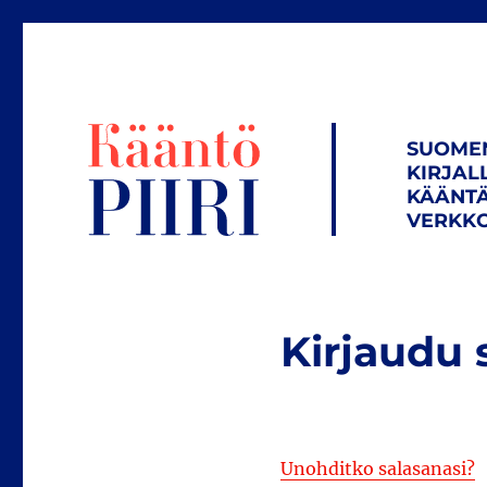
SUOME
KIRJAL
KÄÄNTÄ
VERKKO
Kirjaudu 
Unohditko salasanasi?