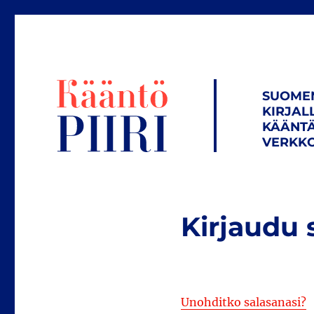
SUOME
KIRJAL
KÄÄNTÄ
VERKKO
Kirjaudu 
Unohditko salasanasi?