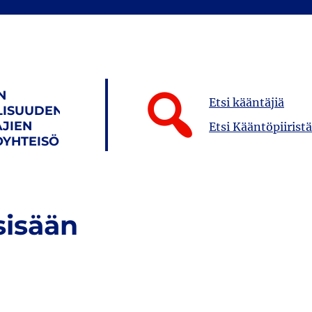
N
Etsi kääntäjiä
LISUUDEN
JIEN
Etsi Kääntöpiiristä
YHTEISÖ
sisään