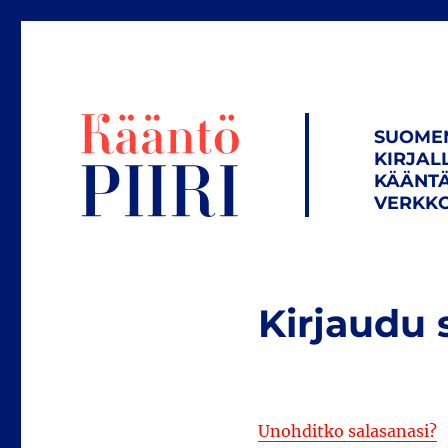
SUOME
KIRJAL
KÄÄNTÄ
VERKKO
Kirjaudu 
Unohditko salasanasi?