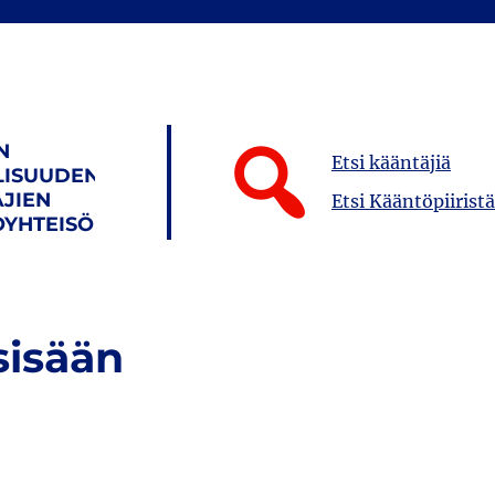
N
Etsi kääntäjiä
LISUUDEN
JIEN
Etsi Kääntöpiiristä
YHTEISÖ
sisään