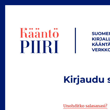
SUOME
KIRJAL
KÄÄNTÄ
VERKKO
Kirjaudu 
Unohditko salasanasi?