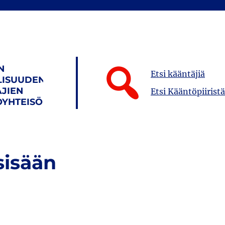
N
Etsi kääntäjiä
LISUUDEN
JIEN
Etsi Kääntöpiiristä
YHTEISÖ
sisään