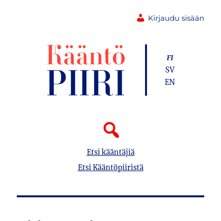
Kirjaudu sisään
FI
SV
EN
Etsi kääntäjiä
Etsi Kääntöpiiristä