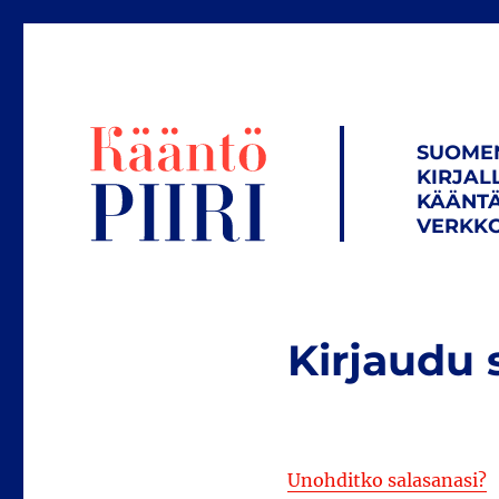
SUOME
KIRJAL
KÄÄNTÄ
VERKKO
Kirjaudu 
Unohditko salasanasi?