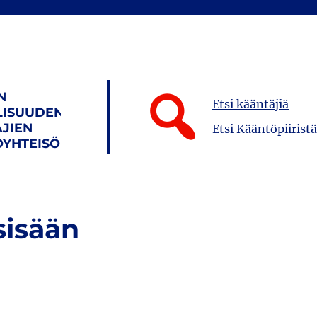
N
Etsi kääntäjiä
LISUUDEN
JIEN
Etsi Kääntöpiiristä
YHTEISÖ
sisään