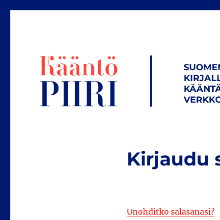
SUOME
KIRJAL
KÄÄNTÄ
VERKKO
Kirjaudu 
Unohditko salasanasi?