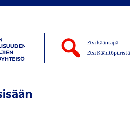
N
Etsi kääntäjiä
LISUUDEN
JIEN
Etsi Kääntöpiiristä
YHTEISÖ
sisään