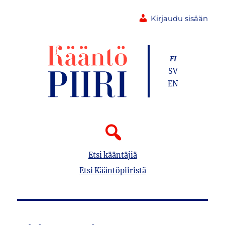
Kirjaudu sisään
FI
SV
EN
Etsi kääntäjiä
Etsi Kääntöpiiristä