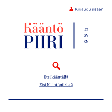
Kirjaudu sisään
FI
SV
EN
Etsi kääntäjiä
Etsi Kääntöpiiristä