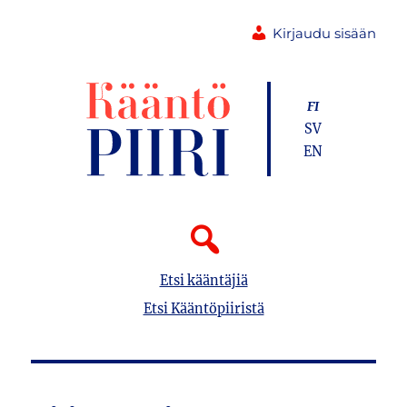
Kirjaudu sisään
FI
SV
EN
Etsi kääntäjiä
Etsi Kääntöpiiristä