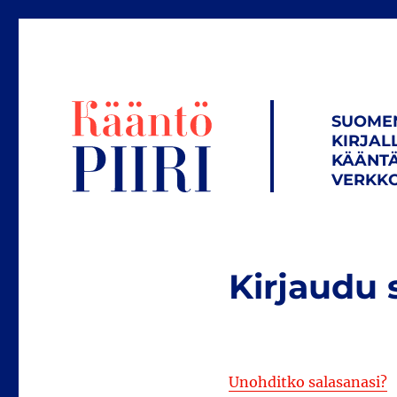
SUOME
KIRJAL
KÄÄNTÄ
VERKKO
Kirjaudu 
Unohditko salasanasi?