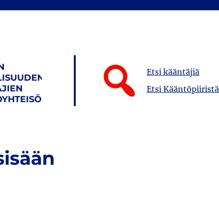
N
Etsi kääntäjiä
LISUUDEN
JIEN
Etsi Kääntöpiiristä
YHTEISÖ
sisään