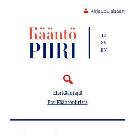
Kirjaudu sisään
FI
SV
EN
Etsi kääntäjiä
Etsi Kääntöpiiristä