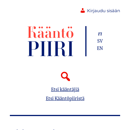
Kirjaudu sisään
FI
SV
EN
Etsi kääntäjiä
Etsi Kääntöpiiristä