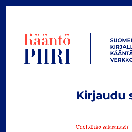
SUOME
KIRJAL
KÄÄNTÄ
VERKKO
Kirjaudu 
Unohditko salasanasi?