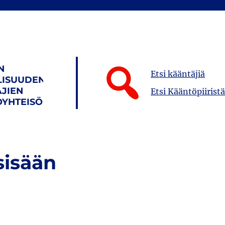
N
Etsi kääntäjiä
LISUUDEN
JIEN
Etsi Kääntöpiiristä
YHTEISÖ
sisään