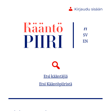
Kirjaudu sisään
FI
SV
EN
Etsi kääntäjiä
Etsi Kääntöpiiristä