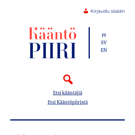
Kirjaudu sisään
FI
SV
EN
Etsi kääntäjiä
Etsi Kääntöpiiristä