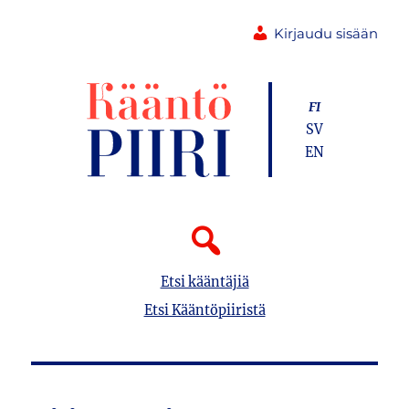
Kirjaudu sisään
FI
SV
EN
Etsi kääntäjiä
Etsi Kääntöpiiristä