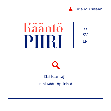
Kirjaudu sisään
FI
SV
EN
Etsi kääntäjiä
Etsi Kääntöpiiristä