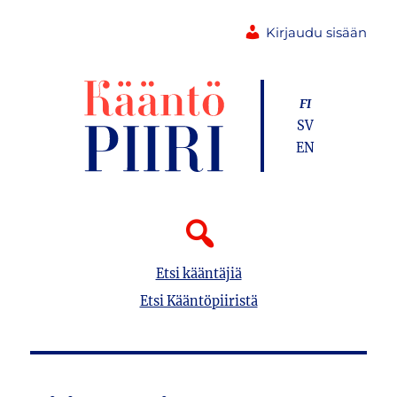
Kirjaudu sisään
FI
SV
EN
Etsi kääntäjiä
Etsi Kääntöpiiristä