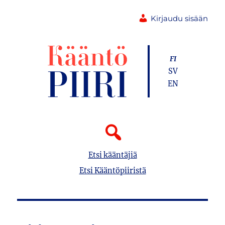
Kirjaudu sisään
FI
SV
EN
Etsi kääntäjiä
Etsi Kääntöpiiristä