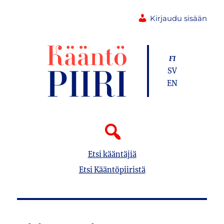
Kirjaudu sisään
FI
SV
EN
Etsi kääntäjiä
Etsi Kääntöpiiristä