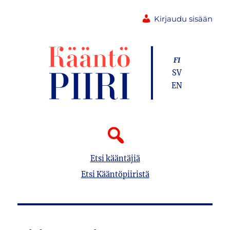
Kirjaudu sisään
FI
SV
EN
Etsi kääntäjiä
Etsi Kääntöpiiristä